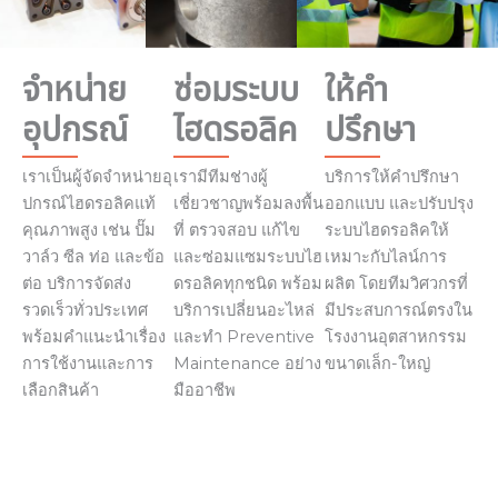
จำหน่าย
ซ่อมระบบ
ให้คำ
อุปกรณ์
ไฮดรอลิค
ปรึกษา
เราเป็นผู้จัดจำหน่ายอุ
เรามีทีมช่างผู้
บริการให้คำปรึกษา
ปกรณ์ไฮดรอลิคแท้
เชี่ยวชาญพร้อมลงพื้น
ออกแบบ และปรับปรุง
คุณภาพสูง เช่น ปั๊ม
ที่ ตรวจสอบ แก้ไข
ระบบไฮดรอลิคให้
วาล์ว ซีล ท่อ และข้อ
และซ่อมแซมระบบไฮ
เหมาะกับไลน์การ
ต่อ บริการจัดส่ง
ดรอลิคทุกชนิด พร้อม
ผลิต โดยทีมวิศวกรที่
รวดเร็วทั่วประเทศ
บริการเปลี่ยนอะไหล่
มีประสบการณ์ตรงใน
พร้อมคำแนะนำเรื่อง
และทำ Preventive
โรงงานอุตสาหกรรม
การใช้งานและการ
Maintenance อย่าง
ขนาดเล็ก-ใหญ่
เลือกสินค้า
มืออาชีพ