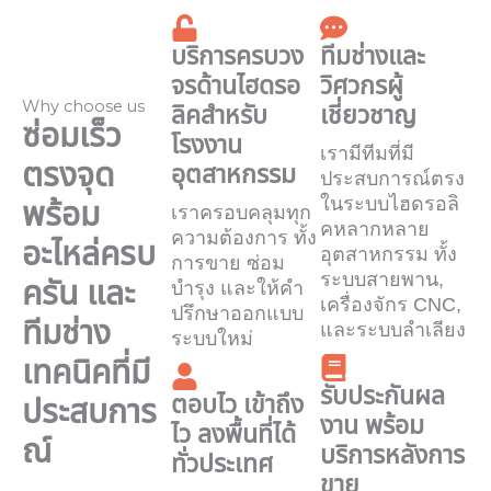
บริการครบวง
ทีมช่างและ
จรด้านไฮดรอ
วิศวกรผู้
Why choose us
ลิคสำหรับ
เชี่ยวชาญ
ซ่อมเร็ว
โรงงาน
เรามีทีมที่มี
ตรงจุด
อุตสาหกรรม
ประสบการณ์ตรง
ในระบบไฮดรอลิ
พร้อม
เราครอบคลุมทุก
คหลากหลาย
ความต้องการ ทั้ง
อะไหล่ครบ
อุตสาหกรรม ทั้ง
การขาย ซ่อม
ระบบสายพาน,
ครัน และ
บำรุง และให้คำ
เครื่องจักร CNC,
ปรึกษาออกแบบ
ทีมช่าง
และระบบลำเลียง
ระบบใหม่
เทคนิคที่มี
รับประกันผล
ตอบไว เข้าถึง
ประสบการ
งาน พร้อม
ไว ลงพื้นที่ได้
ณ์
บริการหลังการ
ทั่วประเทศ
ขาย