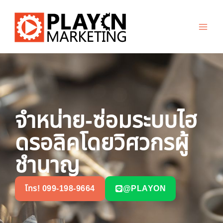
Skip
to
content
จำหน่าย-ซ่อมระบบไฮ
ดรอลิคโดยวิศวกรผู้
ชำนาญ
โทร! 099-198-9664
@PLAYON